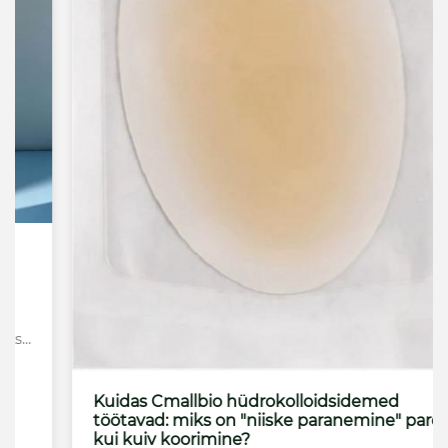
Kuidas Cmallbio hüdrokolloidsidemed
töötavad: miks on "niiske paranemine" parem
kui kuiv koorimine?