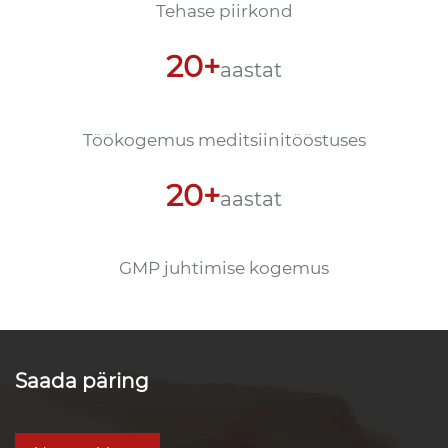
Tehase piirkond
20+
aastat
Töökogemus meditsiinitööstuses
20+
aastat
GMP juhtimise kogemus
Saada päring