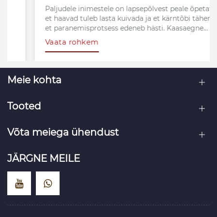
Paljudele inimestele on lapsepõlvest peale õpetatud,
et haavad tuleb lasta kuivada ja et kärntõbi tähendab,
et paranemisprotsess edeneb hästi. Kaasaegne
haavahooldusteadus on aga näidanud, et optimaalse
Vaata rohkem
niiske keskkonna säilitamine võib toetada haavade
tõhusamat paranemist. Cmallbio
hüdrokolloidsidemete taga olev niiske haava
paranemise põhimõte on muutunud haavade
Meie kohta
täiustatud ravis laialdaselt tunnustatud
lähenemisviisiks.
Tooted
Võta meiega ühendust
JÄRGNE MEILE