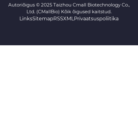
Autoriõigus © 2025 Taizhou Cmall Biotechnology Co.,
Ltd. (CMallBio) Kõik õigused kaitstud.
Links
Sitemap
RSS
XML
Privaatsuspoliitika