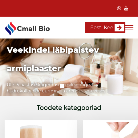
Eesti Keel
Veekindel läbipaistev
armiplaaster
Üle 15-aastase kogemusega silikoongeeli ja
hüdrokolloidide uurimis- ja arendustegevuses.
Toodete kategooriad