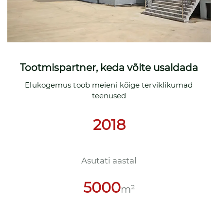
Tootmispartner, keda võite usaldada
Elukogemus toob meieni kõige terviklikumad
teenused
2018
Asutati aastal
5000
m²